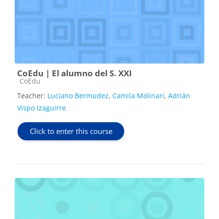
CoEdu | El alumno del S. XXI
Course category
CoEdu
Teacher:
Luciano Bermudez
,
Camila Molinari
,
Adrián
Vispo Izaguirre
Click to enter this course