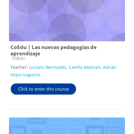
CoEdu | Las nuevas pedagogías de
aprendizaje
Course category
CoEdu
Teacher:
Luciano Bermudez
,
Camila Molinari
,
Adrián
Vispo Izaguirre
Click to enter this course