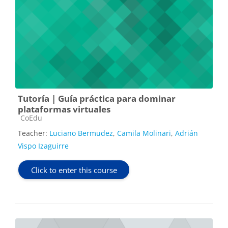
Tutoría | Guía práctica para dominar
plataformas virtuales
Course category
CoEdu
Teacher:
Luciano Bermudez
,
Camila Molinari
,
Adrián
Vispo Izaguirre
Click to enter this course