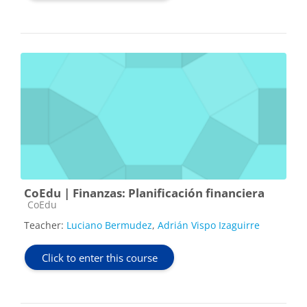
CoEdu | Finanzas: Planificación financiera
Course category
CoEdu
Teacher:
Luciano Bermudez
,
Adrián Vispo Izaguirre
Click to enter this course