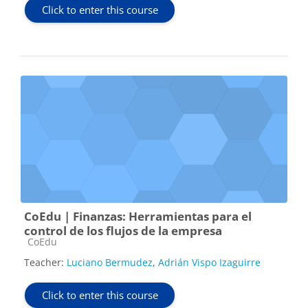
Click to enter this course
CoEdu | Finanzas: Herramientas para el
control de los flujos de la empresa
Course category
CoEdu
Teacher:
Luciano Bermudez
,
Adrián Vispo Izaguirre
Click to enter this course