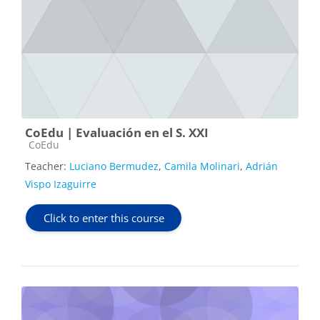
CoEdu | Evaluación en el S. XXI
Course category
CoEdu
Teacher:
Luciano Bermudez
,
Camila Molinari
,
Adrián
Vispo Izaguirre
Click to enter this course