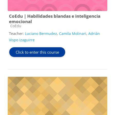
CoEdu | Habilidades blandas e inteligencia
emocional
Course category
CoEdu
Teacher:
Luciano Bermudez
,
Camila Molinari
,
Adrián
Vispo Izaguirre
Click to enter this course