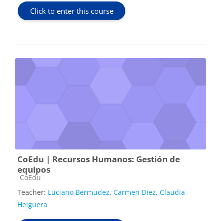
Click to enter this course
CoEdu | Recursos Humanos: Gestión de
equipos
Course category
CoEdu
Teacher:
Luciano Bermudez
,
Carmen Diez
,
Claudia
Helguera