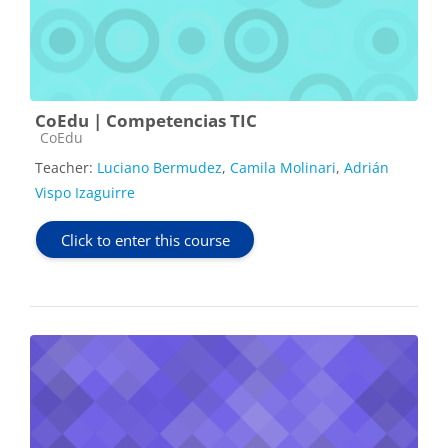
CoEdu | Competencias TIC
Course category
CoEdu
Teacher:
Luciano Bermudez
,
Camila Molinari
,
Adrián
Vispo Izaguirre
Click to enter this course