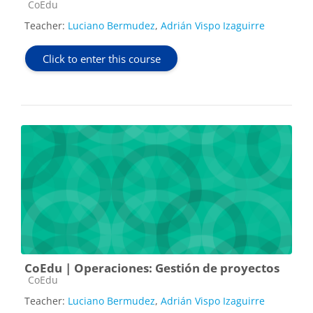
Course category
CoEdu
Teacher:
Luciano Bermudez
,
Adrián Vispo Izaguirre
Click to enter this course
CoEdu | Operaciones: Gestión de proyectos
Course category
CoEdu
Teacher:
Luciano Bermudez
,
Adrián Vispo Izaguirre