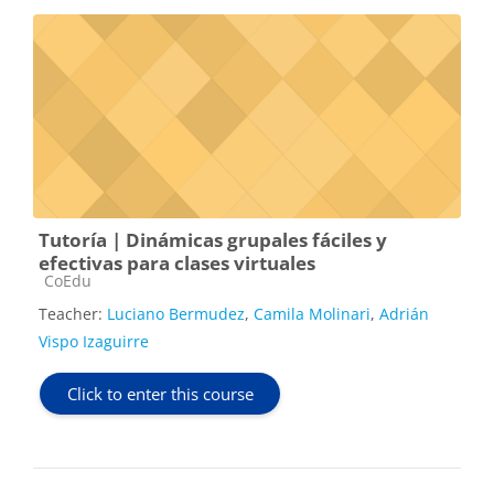
Tutoría | Dinámicas grupales fáciles y
efectivas para clases virtuales
Course category
CoEdu
Teacher:
Luciano Bermudez
,
Camila Molinari
,
Adrián
Vispo Izaguirre
Click to enter this course