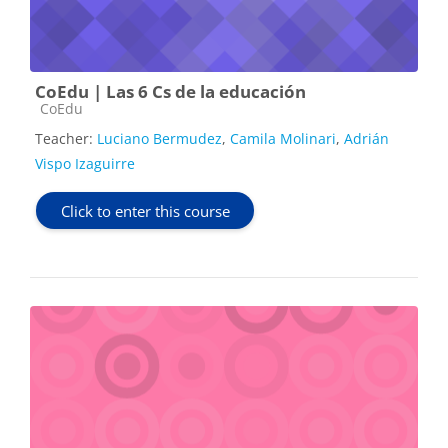
CoEdu | Las 6 Cs de la educación
Course category
CoEdu
Teacher:
Luciano Bermudez
,
Camila Molinari
,
Adrián
Vispo Izaguirre
Click to enter this course