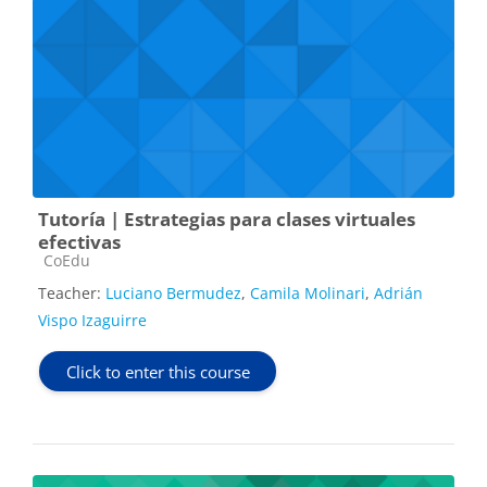
Tutoría | Estrategias para clases virtuales
efectivas
Course category
CoEdu
Teacher:
Luciano Bermudez
,
Camila Molinari
,
Adrián
Vispo Izaguirre
Click to enter this course