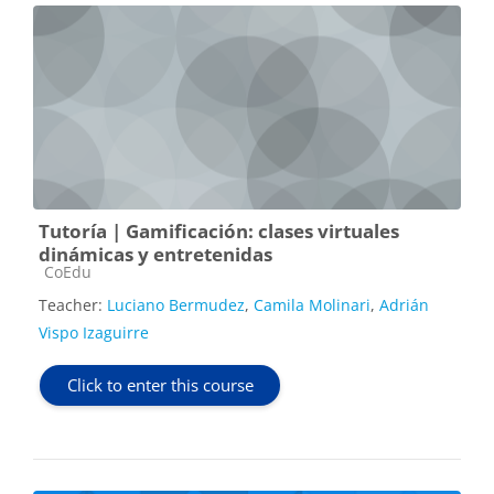
Tutoría | Gamificación: clases virtuales
dinámicas y entretenidas
Course category
CoEdu
Teacher:
Luciano Bermudez
,
Camila Molinari
,
Adrián
Vispo Izaguirre
Click to enter this course