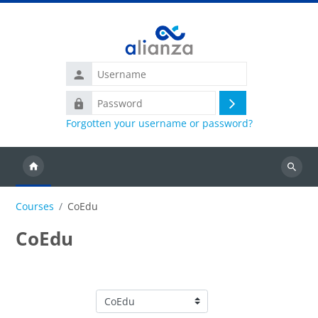
Skip to main content
Username
Password
Log
Forgotten your username or password?
in
Search
courses
Courses
CoEdu
CoEdu
Course categories