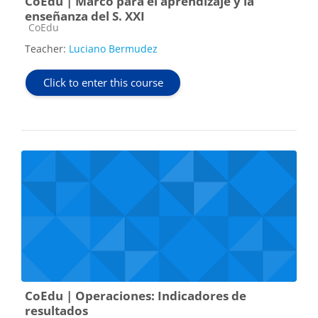
CoEdu | Marco para el aprendizaje y la
enseñanza del S. XXI
Course category
CoEdu
Teacher:
Luciano Bermudez
Click to enter this course
CoEdu | Operaciones: Indicadores de
resultados