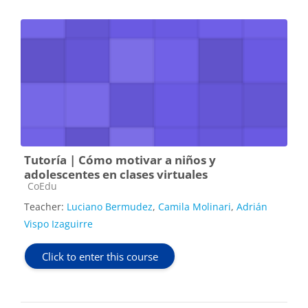
Tutoría | Cómo motivar a niños y
adolescentes en clases virtuales
Course category
CoEdu
Teacher:
Luciano Bermudez
,
Camila Molinari
,
Adrián
Vispo Izaguirre
Click to enter this course