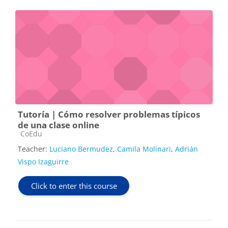
Tutoría | Cómo resolver problemas típicos
de una clase online
Course category
CoEdu
Teacher:
Luciano Bermudez
,
Camila Molinari
,
Adrián
Vispo Izaguirre
Click to enter this course