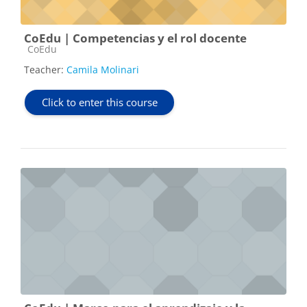
CoEdu | Competencias y el rol docente
Course category
CoEdu
Teacher:
Camila Molinari
Click to enter this course