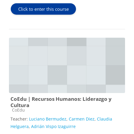
Click to enter this course
CoEdu | Recursos Humanos: Liderazgo y
Cultura
Course category
CoEdu
Teacher:
Luciano Bermudez
,
Carmen Diez
,
Claudia
Helguera
,
Adrián Vispo Izaguirre